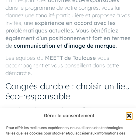
En intégrant des
activités éco-responsables
dans le programme de votre congrès, vous lui
donnez une tonalité particulière et proposez à vos
invités, une
expérience en accord avec les
problématiques actuelles. Vous bénéficiez
également d’un positionnement fort en termes
de
communication et d’image de marque
.
Les équipes du
MEETT de Toulouse
vous
accompagnent et vous conseillent dans cette
démarche.
Congrès durable : choisir un lieu
éco-responsable
A Toulouse,
le MEETT dispose d’infrastructures
Gérer le consentement
innovantes
(lien vers page Fille 1)
, conçues pour
minimiser l’impact environnemental.
Pour offrir les meilleures expériences, nous utilisons des technologies
telles que les cookies pour stocker et/ou accéder aux informations des