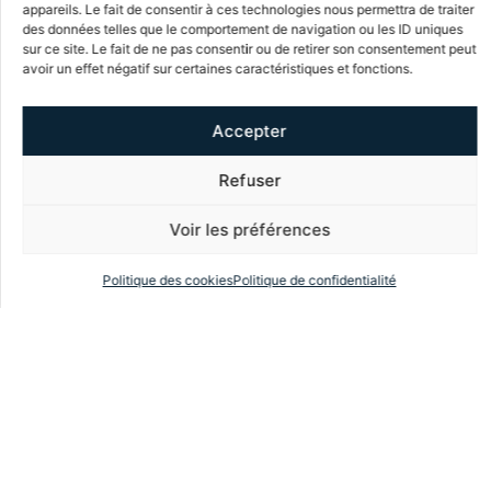
MEETT, Centre de Conventions &
appareils. Le fait de consentir à ces technologies nous permettra de traiter
Congrès éco-conçu à Toulouse
des données telles que le comportement de navigation ou les ID uniques
sur ce site. Le fait de ne pas consentir ou de retirer son consentement peut
avoir un effet négatif sur certaines caractéristiques et fonctions.
Des espaces modulables à la pointe de la
technologie, des systèmes de
gestion
Accepter
énergétique
efficaces, un
centre de tri intégré
et des
certifications environnementales
Refuser
démontrent l’engagement du
centre de congrès
toulousain
envers la
durabilité
. Découvrez notre
Voir les préférences
check list pour un événement durable
.
Politique des cookies
Politique de confidentialité
En collaborant avec le MEETT, les organisateurs
de congrès peuvent s’assurer que le lieu lui-même
contribue à la création d’un
événement éco-
responsable.
Privilégiez les mobilités douces sur
place