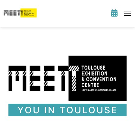
Qui sommes-n
Les espaces 
Destinati
Infos 
Blog & A
YOU IN TOULOUSE