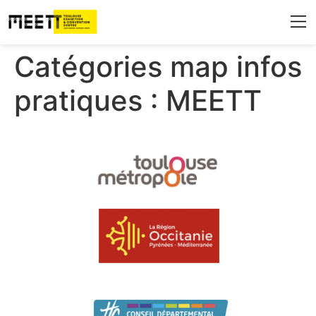
Qui sommes-n
Les espaces 
Destinati
Infos 
Blog & A
Catégories map infos
pratiques :
MEETT