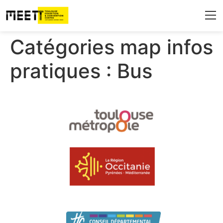
Qui sommes-n
Les espaces 
Destinati
Infos 
Blog & A
Catégories map infos
pratiques :
Bus