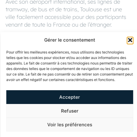
Avec son aéroport international, ses lignes de
tramway, de bus et de trains, Toulouse est une
ville facilement accessible pour des participants
venant de toute la France ou de l’étranger.
Le MEETT, situé à 7 minutes en voitures ou 25 en
Gérer le consentement
bus de l’aéroport, est directement desservi par le
tramway (ligne T1) et le bus (ligne 30). Un parking
Pour offrir les meilleures expériences, nous utilisons des technologies
telles que les cookies pour stocker et/ou accéder aux informations des
de 4 000 places permet également d’accueillir les
appareils. Le fait de consentir à ces technologies nous permettra de traiter
visiteurs venus en voiture.
des données telles que le comportement de navigation ou les ID uniques
sur ce site. Le fait de ne pas consentir ou de retirer son consentement peut
Pour rejoindre Toulouse et rejoindre le MEETT
avoir un effet négatif sur certaines caractéristiques et fonctions.
Accepter
2- Un écosystème innovant
Refuser
Troisième ville de France, Toulouse est une
Voir les préférences
capitale savante, capitale mondiale et berceau
de l’aéronautique (Airbus, Thales, CNES, etc.) et