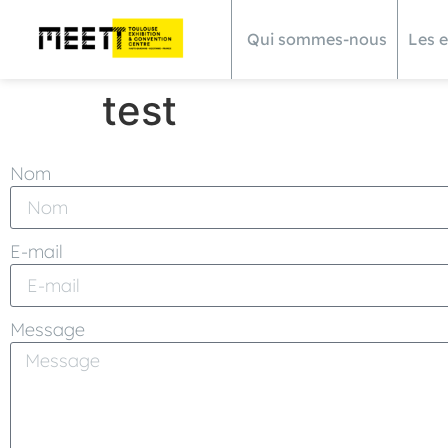
Qui sommes-nous
Les 
test
Nom
E-mail
Message