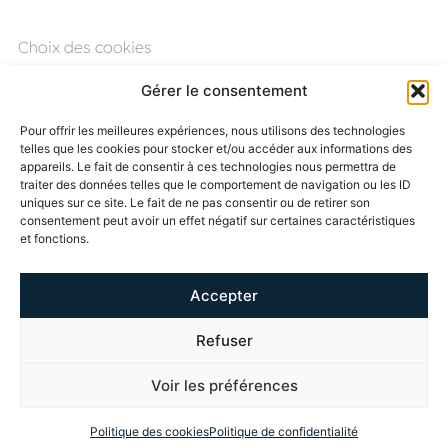
Choix des cookies
Mentions légales
Gérer le consentement
CGU
Pour offrir les meilleures expériences, nous utilisons des technologies
telles que les cookies pour stocker et/ou accéder aux informations des
Politique de confidentialité
appareils. Le fait de consentir à ces technologies nous permettra de
traiter des données telles que le comportement de navigation ou les ID
Éthique & conformité
uniques sur ce site. Le fait de ne pas consentir ou de retirer son
consentement peut avoir un effet négatif sur certaines caractéristiques
et fonctions.
RECEVEZ NOS
INFORMATIONS
Accepter
SUIVEZ-
NOUS
Refuser
Voir les préférences
Politique des cookies
Politique de confidentialité