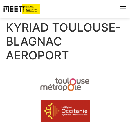
Qui sommes-n
Les espaces 
Destinati
Infos 
Blog & A
KYRIAD TOULOUSE-
BLAGNAC
AEROPORT