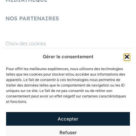
NOS PARTENAIRES
Choix des cookies
Mentions légales
Gérer le consentement
CGU
Pour offrir les meilleures expériences, nous utilisons des technologies
telles que les cookies pour stocker et/ou accéder aux informations des
Politique de confidentialité
appareils. Le fait de consentir à ces technologies nous permettra de
traiter des données telles que le comportement de navigation ou les ID
Éthique & conformité
uniques sur ce site. Le fait de ne pas consentir ou de retirer son
consentement peut avoir un effet négatif sur certaines caractéristiques
et fonctions.
RECEVEZ NOS
INFORMATIONS
Accepter
SUIVEZ-
NOUS
Refuser