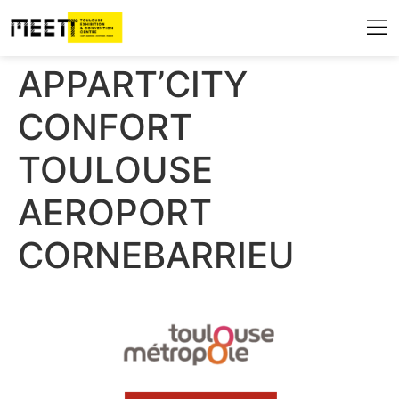
Qui sommes-n
Les espaces 
Destinati
Infos 
Blog & A
APPART’CITY
CONFORT
TOULOUSE
AEROPORT
CORNEBARRIEU